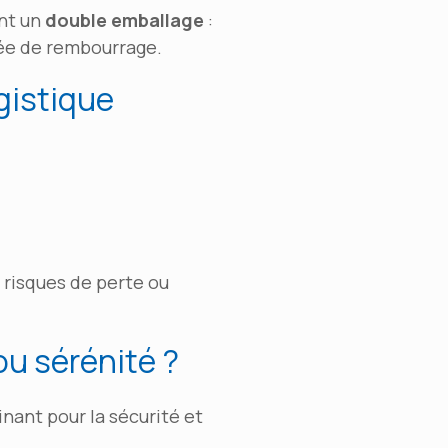
ent un
double emballage
:
rée de rembourrage.
gistique
s risques de perte ou
 ou sérénité ?
nant pour la sécurité et