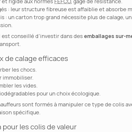
f et rigide aux normes
FEFCO
, gage de résistance.
és : leur structure fibreuse est affaiblie et absorbe m
lis : un carton trop grand nécessite plus de calage, un
ssion.
l est conseillé d’investir dans des
emballages sur-m
transport.
ux de calage efficaces
rber les chocs.
 immobiliser.
mbler les vides.
biodégradables pour un choix écologique.
auffeurs sont formés à manipuler ce type de colis ave
aison spécifique.
 pour les colis de valeur