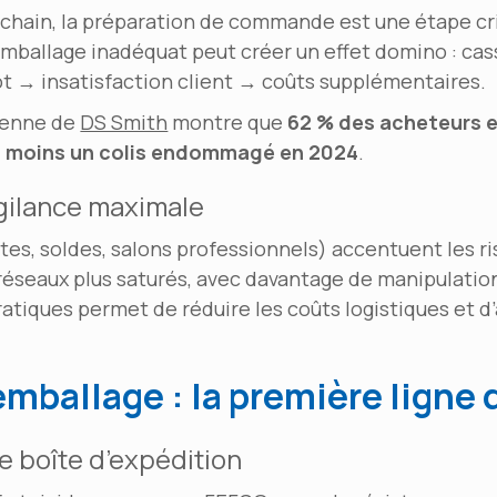
y chain, la préparation de commande est une étape cri
 emballage inadéquat peut créer un effet domino : ca
t → insatisfaction client → coûts supplémentaires.
éenne de
DS Smith
montre que
62 % des acheteurs e
u moins un colis endommagé en 2024
.
igilance maximale
êtes, soldes, salons professionnels) accentuent les ri
 réseaux plus saturés, avec davantage de manipulation
tiques permet de réduire les coûts logistiques et d’a
emballage : la première ligne
e boîte d’expédition