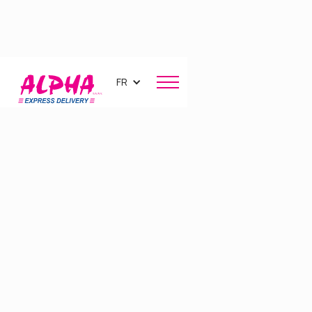
FR
Livraison express
à Bruxelles
et en Belgique
Vous avez une urgence à livrer ? Un document, un
colis, un pli ou une pièce indispensable à votre
activité ?