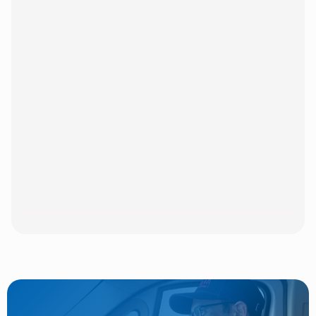
Est-ce possible de faire livrer un colis
fragile ?
Je veux organiser un aller-retour.
Comment prévoir un contre-
remboursement ?