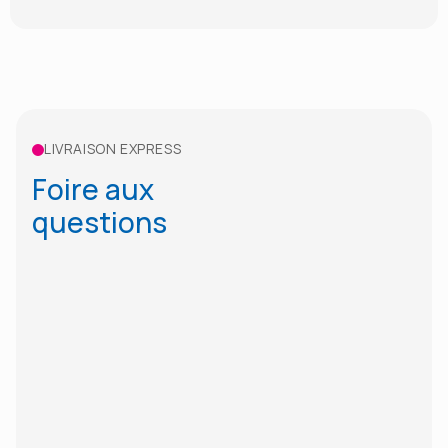
LIVRAISON EXPRESS
Foire aux
questions
Combien de temps faut-il pour une
course express à Bruxelles ?
Puis-je faire livrer en soirée ou le week-
end ?