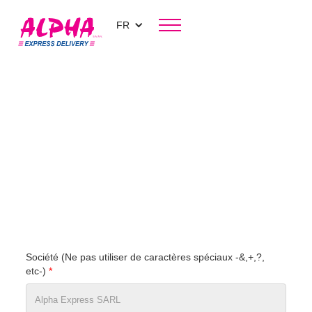
FR
PLATEFORME DE COMMANDE
Créez votre compte
Alpha Express en 2
minutes !
nous contacter
Société (Ne pas utiliser de caractères spéciaux -&,+,?,
etc-)
*