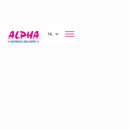
NL
Aangepaste levering
in
Brussel en België
Bent u op zoek naar een snelle, ecologische en
efficiënte oplossing voor uw zendingen in het
stadscentrum?