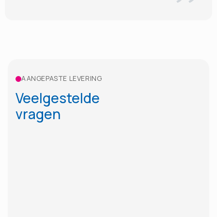
AANGEPASTE LEVERING
Veelgestelde
vragen
Kan ik mijn zending volgen?
Kunt u een retourrit organiseren?