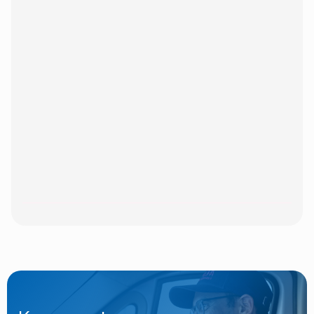
Kunt u binnen een bepaald tijdslot
leveren?
Kunt u pakketten internationaal
bezorgen?
Welke soorten breekbare goederen kunt
u vervoeren?