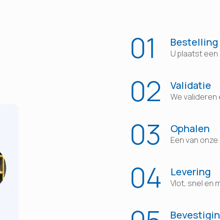
01
Bestelling
U plaatst een 
02
Validatie
We valideren e
03
Ophalen
Een van onze 
04
Levering
Vlot, snel en 
Bevestigi