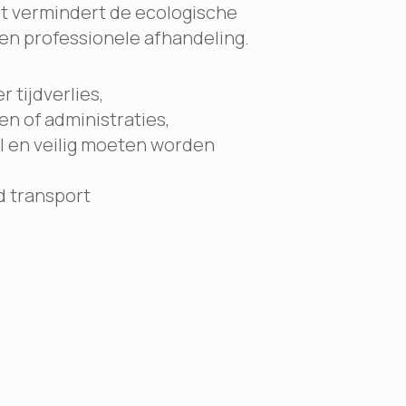
het vermindert de ecologische
en professionele afhandeling.
Leverin
 tijdverlies,
Onze vier
n of administraties,
stuk te v
l en veilig moeten worden
Gewest
Neem dire
rd transport
simulatie