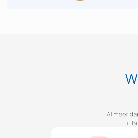
W
Al meer dan
in B