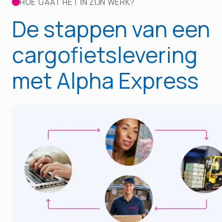
HOE GAAT HET IN ZIJN WERK?
De stappen van een
cargofietslevering
met Alpha Express