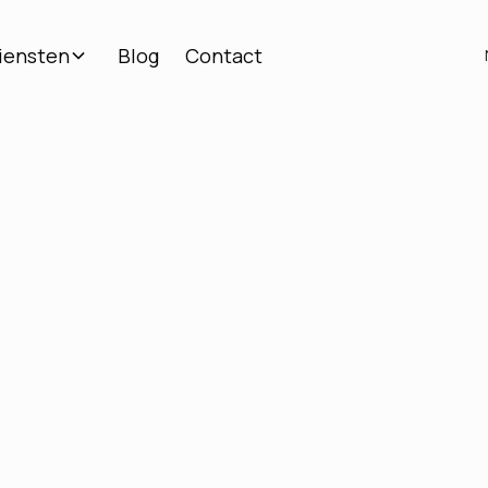
iensten
Blog
Contact
Bakfietslevering
in
Brussel en België
oek naar een snelle, ecologische en efficiënte op
uw zendingen in het stadscentrum?