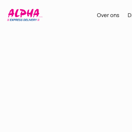
Over ons
D
Bent u op z