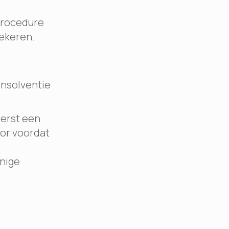
procedure
ekeren.
insolventie
eerst een
or voordat
enige