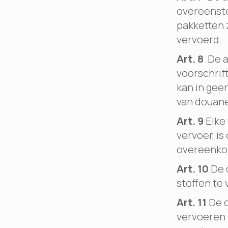
overeenste
pakketten 
vervoerd.
Art. 8
De a
voorschrif
kan in gee
van douane
Art. 9
Elke 
vervoer, i
overeenko
Art. 10
De c
stoffen te
Art. 11
De c
vervoeren d