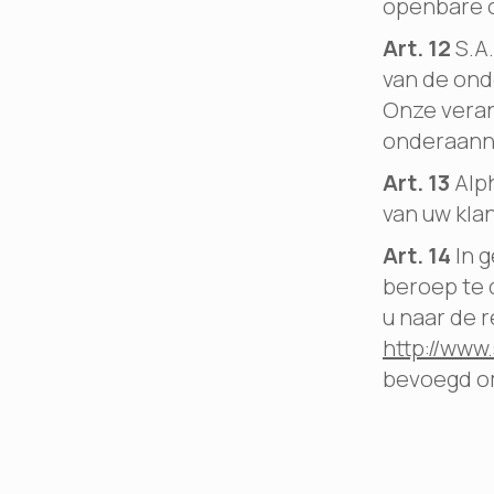
openbare 
Art. 12
S.A.
van de ond
Onze veran
onderaann
Art. 13
Alph
van uw kla
Art. 14
In g
beroep te 
u naar de r
http://www
bevoegd om