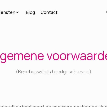
iensten
Blog
Contact
lgemene voorwaard
(Beschouwd als handgeschreven)
bestelling impliceert de aanvaarding door de kla