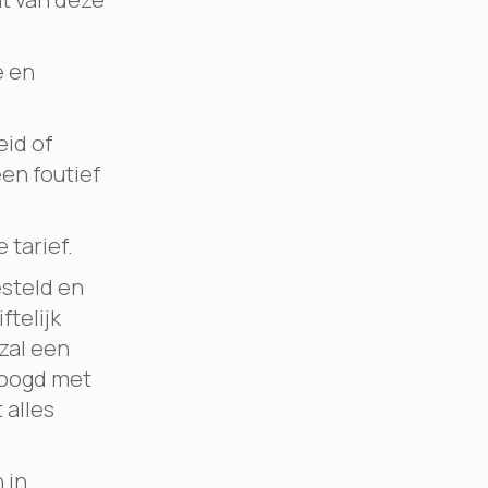
e en
eid of
een foutief
 tarief.
steld en
ftelijk
zal een
hoogd met
 alles
 in