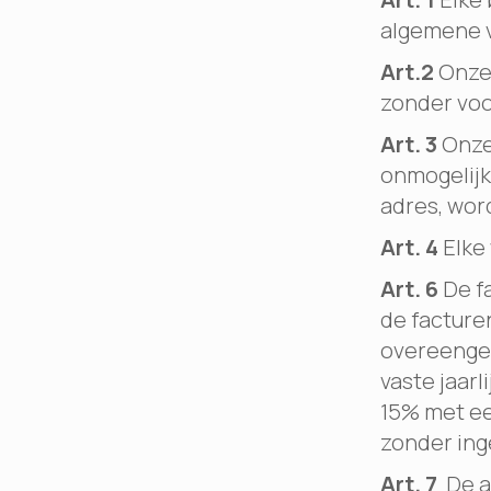
algemene 
Art.2
Onze 
zonder voo
Art. 3
Onze 
onmogelijkh
adres, wor
Art. 4
Elke 
Art. 6
De f
de facturen
overeengek
vaste jaar
15% met ee
zonder ing
Art. 7
De af