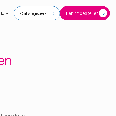
Een rit bestellen
NL
Gratis registreren
en
nt van deze