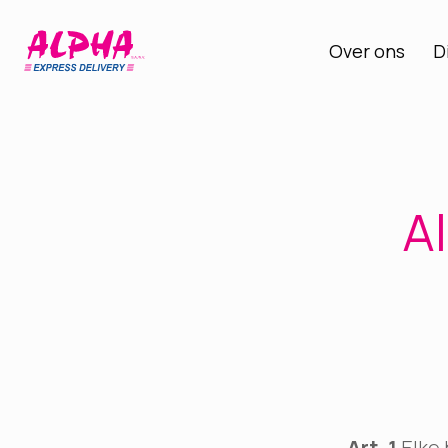
Over ons
D
A
Art. 1
Elke 