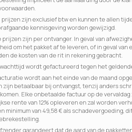
voorwaarden.
prijzen zijn exclusief btw en kunnen te allen tijd
rafgaande kennisgeving worden gewijzigd.
prijzen zijn per ontvanger. In geval van afwezigh
eid om het pakket af te leveren, of in geval van 
den de kosten van de rit in rekening gebracht.
wachttijd wordt gefactureerd tegen het geldende
acturatie wordt aan het einde van de maand opge
 zijn betaalbaar bij ontvangst, tenzij anders schri
omen. Elke onbetaalde factuur op de vervaldag 
lijkse rente van 12% opleveren en zal worden ver
n minimum van 49,58 € als schadevergoeding, dit
ebrekestelling.
zender garandeert dat de aard van de pakketten