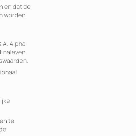
n en dat de
en worden
.A. Alpha
et naleven
lswaarden.
ionaal
ijke
en te
 de