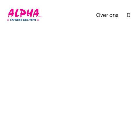
Over ons
D
H