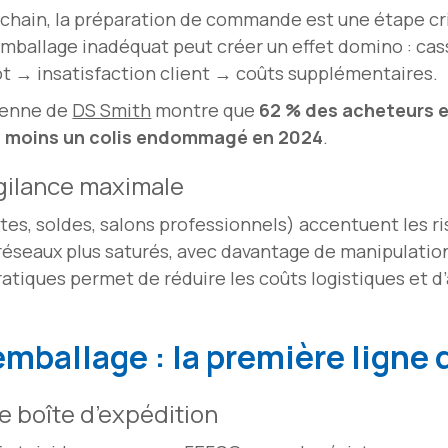
y chain, la préparation de commande est une étape cri
 emballage inadéquat peut créer un effet domino : ca
t → insatisfaction client → coûts supplémentaires.
éenne de
DS Smith
montre que
62 % des acheteurs e
u moins un colis endommagé en 2024
.
igilance maximale
êtes, soldes, salons professionnels) accentuent les ri
 réseaux plus saturés, avec davantage de manipulation
tiques permet de réduire les coûts logistiques et d’a
emballage : la première ligne
e boîte d’expédition