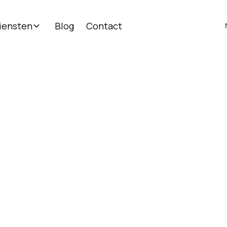
iensten
Blog
Contact
/
Blog
Hoe pak je een breekbaar pakket in om breuk te voorkomen?
oe pak je een breekbaar pakk
in om breuk te voorkomen?