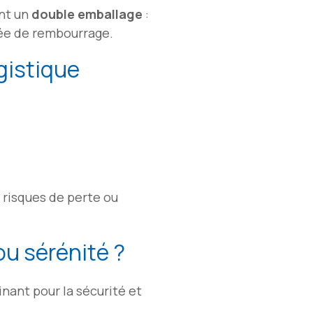
ent un
double emballage
:
rée de rembourrage.
gistique
s risques de perte ou
 ou sérénité ?
nant pour la sécurité et