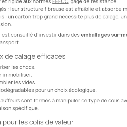
f et rigide aux normes
FEFCO
, gage de résistance.
és : leur structure fibreuse est affaiblie et absorbe m
lis : un carton trop grand nécessite plus de calage, un
ssion.
l est conseillé d’investir dans des
emballages sur-m
transport.
ux de calage efficaces
rber les chocs.
 immobiliser.
mbler les vides.
biodégradables pour un choix écologique.
auffeurs sont formés à manipuler ce type de colis ave
aison spécifique.
 pour les colis de valeur