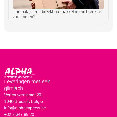
Hoe pak je een breekbaar pakket in om breuk te
voorkomen?
Leveringen met een
glimlach
Vertrouwenstraat 20,
1040 Brussel, België
info@alphaexpress.be
+32 2 647 89 20